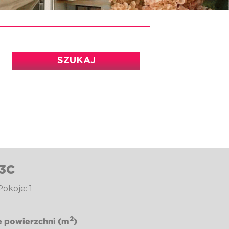
SZUKAJ
3C
okoje: 1
2
e powierzchni (m
)