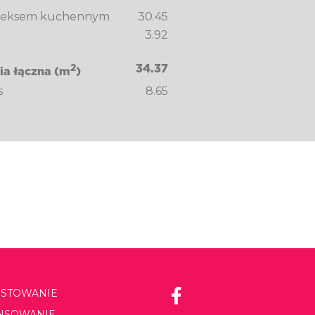
 aneksem kuchennym
30.45
3.92
2
34.37
ia łączna (m
)
s
8.65
ESTOWANIE
ANSOWANIE