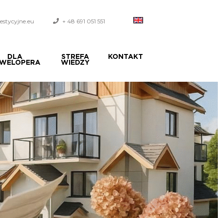
stycyjne.eu
+ 48 691 051 551
DLA
STREFA
KONTAKT
WELOPERA
WIEDZY