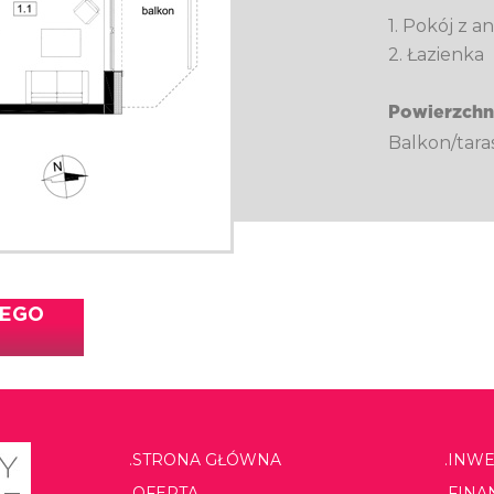
1. Pokój z
2. Łazienka
Powierzchn
Balkon/tara
TEGO
.STRONA GŁÓWNA
.INW
.OFERTA
.FIN