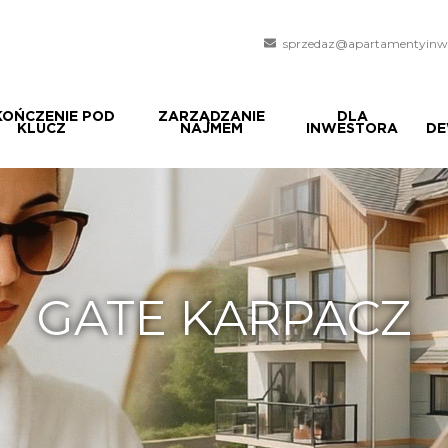
sprzedaz@apartamentyinwe
OŃCZENIE POD
ZARZĄDZANIE
DLA
KLUCZ
NAJMEM
INWESTORA
DE
GATE KARPACZ