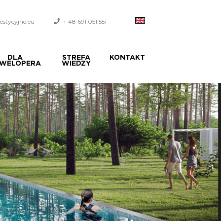
stycyjne.eu
+ 48 691 051 551
DLA
STREFA
KONTAKT
WELOPERA
WIEDZY