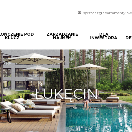
sprzedaz@apartamentyinwe
OŃCZENIE POD
ZARZĄDZANIE
DLA
KLUCZ
NAJMEM
INWESTORA
DE
ŁUKĘCIN