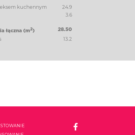
 aneksem kuchennym
24.9
3.6
2
28.50
ia łączna (m
)
s
13.2
ESTOWANIE
ANSOWANIE