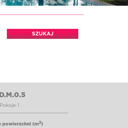
SZUKAJ
D.M.0.5
okoje: 1
2
e powierzchni (m
)