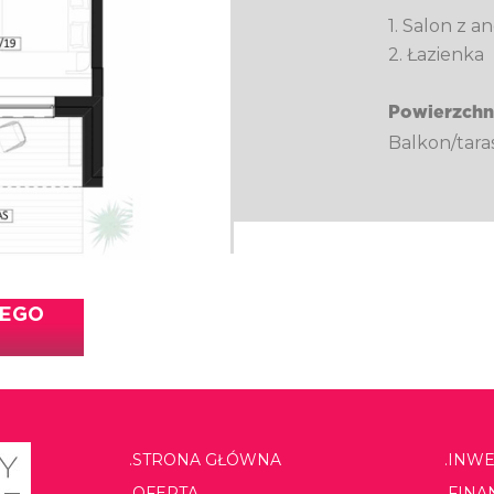
1. Salon z
2. Łazienka
Powierzchn
Balkon/tara
TEGO
.STRONA GŁÓWNA
.INW
.OFERTA
.FIN