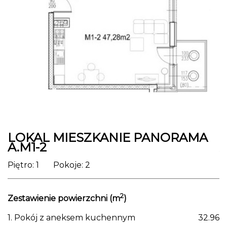
LOKAL MIESZKANIE PANORAMA
A.M1-2
A
Piętro: 1 Pokoje: 2
P
2
Zestawienie powierzchni (m
)
Z
1. Pokój z aneksem kuchennym
32.96
4