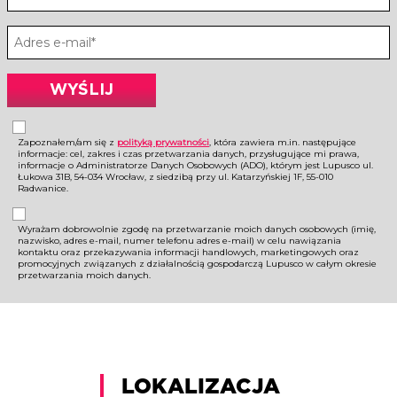
Zapoznałem/am się z
polityką prywatności
, która zawiera m.in. następujące
informacje: cel, zakres i czas przetwarzania danych, przysługujące mi prawa,
informacje o Administratorze Danych Osobowych (ADO), którym jest Lupusco ul.
Łukowa 31B, 54-034 Wrocław, z siedzibą przy ul. Katarzyńskiej 1F, 55-010
Radwanice.
Wyrażam dobrowolnie zgodę na przetwarzanie moich danych osobowych (imię,
nazwisko, adres e-mail, numer telefonu adres e-mail) w celu nawiązania
kontaktu oraz przekazywania informacji handlowych, marketingowych oraz
promocyjnych związanych z działalnością gospodarczą Lupusco w całym okresie
przetwarzania moich danych.
LOKALIZACJA