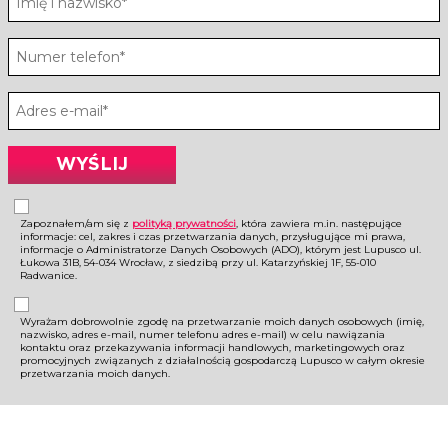
Zapoznałem/am się z
polityką prywatności
, która zawiera m.in. następujące
informacje: cel, zakres i czas przetwarzania danych, przysługujące mi prawa,
informacje o Administratorze Danych Osobowych (ADO), którym jest Lupusco ul.
Łukowa 31B, 54-034 Wrocław, z siedzibą przy ul. Katarzyńskiej 1F, 55-010
Radwanice.
Wyrażam dobrowolnie zgodę na przetwarzanie moich danych osobowych (imię,
nazwisko, adres e-mail, numer telefonu adres e-mail) w celu nawiązania
kontaktu oraz przekazywania informacji handlowych, marketingowych oraz
promocyjnych związanych z działalnością gospodarczą Lupusco w całym okresie
przetwarzania moich danych.