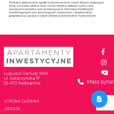
stanie deweloperskim, z możliwością wykończenia
Wyrażam dobrowolnie zgodę na przetwarzanie moich danych osobowych
(imię, nazwisko, adres e-mail, numer telefonu adres e-mail) w celu
„pod klucz” za dodatkową opłatą. To propozycja dla
nawiązania kontaktu oraz przekazywania informacji handlowych,
marketingowych oraz promocyjnych związanych z działalnością
osób poszukujących nieruchomości w spokojnej,
gospodarczą Lupusco w całym okresie przetwarzania moich danych.
bezpiecznej okolicy, przy zachowaniu wysokiego
standardu i konkurencyjnej ceny.
Zapraszam Państwa na prezentację lokali w
Panoramie Karkonoszy. Zapewniamy bezpłatne
wsparcie prawne, brak prowizji na rynku
pierwotnym i pełną opiekę posprzedażową.
Dyrektor Sprzedaży M. Nowakowski
Telefon:
+48 691 051 551
Lupusco Dariusz Wilk
ul. Katarzyńska 1F
E-mail:
Masz pytan
55-010 Radwanice
m.nowakowski@apartamentyinwestycyjne.eu
.STRONA GŁÓWNA
.OFERTA