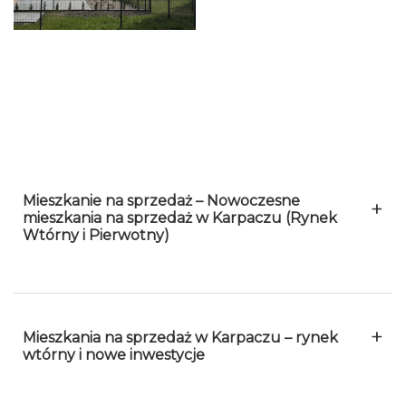
Mieszkanie na sprzedaż – Nowoczesne
+
mieszkania na sprzedaż w Karpaczu (Rynek
Wtórny i Pierwotny)
Inwestowanie w nieruchomości w Karpaczu to
decyzja, którą warto oprzeć na doświadczeniu
+
Mieszkania na sprzedaż w Karpaczu – rynek
sprawdzonych specjalistów. Jako profesjonalne
wtórny i nowe inwestycje
biuro nieruchomości, reprezentowane przez
Dariusza Wilka – eksperta z ponad 20-letnim