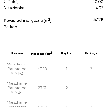
2. Pokój
10.00
5
3. Łazienka
4.32
P
2
47.28
Powierzchnia łączna (m
)
B
Balkon
-
2
Nazwa
Piętro
Pokoje
Metraż (m
)
C
Mieszkanie
Panorama
47.28
1
2
A.M1-2
Mieszkanie
Panorama
27.61
2
1
A.M2-1
Mieszkanie
Panorama
37.98
1
2