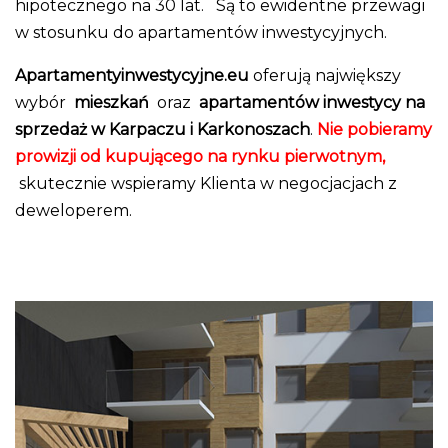
hipotecznego na 30 lat. Są to ewidentne przewagi
w stosunku do apartamentów inwestycyjnych.
Apartamentyinwestycyjne.eu
oferują największy
wybór
mieszkań
oraz
apartamentów inwestycy na
sprzedaż w Karpaczu i Karkonoszach
.
Nie pobieramy
prowizji od kupującego na rynku pierwotnym,
skutecznie wspieramy Klienta w negocjacjach z
deweloperem.