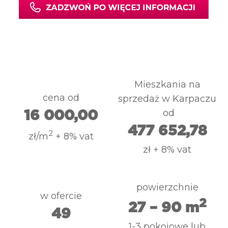
Mieszkania na
cena od
sprzedaż w Karpaczu
od
16 000,00
477 652,78
2
zł/m
+ 8% vat
zł + 8% vat
powierzchnie
w ofercie
2
27 – 90 m
49
1-3 pokojowe lub